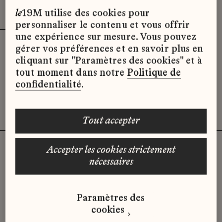
Effacer les filtres (3)
x
le
19M utilise des cookies pour
personnaliser le contenu et vous offrir
une expérience sur mesure. Vous pouvez
gérer vos préférences et en savoir plus en
Désolé, il semble qu’il n’y ait pas
cliquant sur "Paramètres des cookies" et à
d’offres d’emploi disponibles pour le
tout moment dans notre
Politique de
moment.
confidentialité
.
tout accepter
accepter les cookies strictement
nécessaires
Vous n'avez pas trouvé d'offre
qui correspond à votre profil ?
Paramètres des
Envoyez-nous votre candidature
cookies