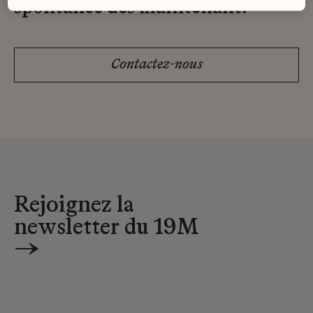
spontanée dès maintenant.
Contactez-nous
Rejoignez la
newsletter du 19M
→