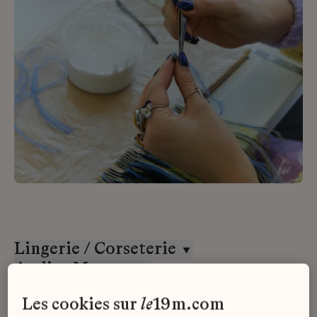
Lingerie / Corseterie
Atelier Montex
Stage
les cookies sur
le
19m.com