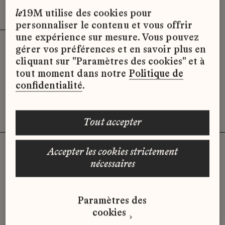
Effacer les filtres (3)
x
le
19M utilise des cookies pour
personnaliser le contenu et vous offrir
une expérience sur mesure. Vous pouvez
gérer vos préférences et en savoir plus en
Désolé, il semble qu’il n’y ait pas
cliquant sur "Paramètres des cookies" et à
d’offres d’emploi disponibles pour le
tout moment dans notre
Politique de
moment.
confidentialité
.
tout accepter
accepter les cookies strictement
nécessaires
Vous n'avez pas trouvé d'offre
qui correspond à votre profil ?
Paramètres des
Envoyez-nous votre candidature
cookies