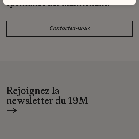
spontanée dès maintenant.
Contactez-nous
Rejoignez la
newsletter du 19M
→