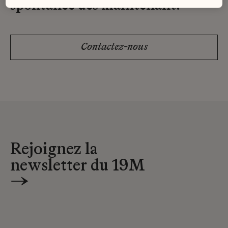
spontanée dès maintenant.
Contactez-nous
Rejoignez la
newsletter du 19M
→