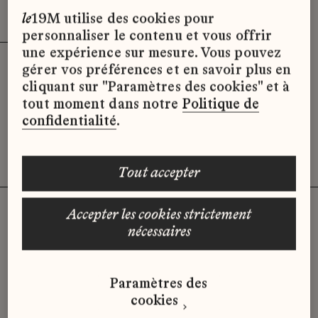
Effacer les filtres (3)
x
le
19M utilise des cookies pour
personnaliser le contenu et vous offrir
une expérience sur mesure. Vous pouvez
gérer vos préférences et en savoir plus en
Désolé, il semble qu’il n’y ait pas
cliquant sur "Paramètres des cookies" et à
d’offres d’emploi disponibles pour le
tout moment dans notre
Politique de
moment.
confidentialité
.
tout accepter
accepter les cookies strictement
nécessaires
Vous n'avez pas trouvé d'offre
qui correspond à votre profil ?
Paramètres des
Envoyez-nous votre candidature
cookies