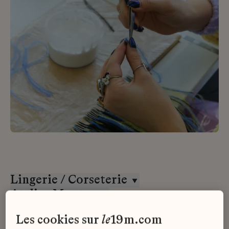
Lingerie / Corseterie
Atelier Montex
CDI
les cookies sur
le
19m.com