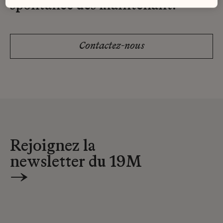
spontanée dès maintenant.
Contactez-nous
Rejoignez la
newsletter du 19M
→