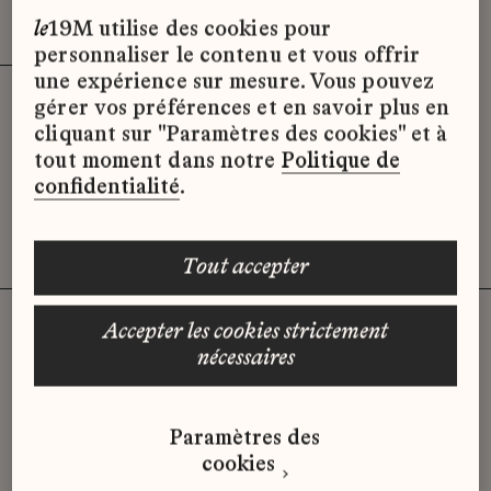
Effacer les filtres (3)
x
le
19M utilise des cookies pour
personnaliser le contenu et vous offrir
une expérience sur mesure. Vous pouvez
gérer vos préférences et en savoir plus en
Désolé, il semble qu’il n’y ait pas
cliquant sur "Paramètres des cookies" et à
d’offres d’emploi disponibles pour le
tout moment dans notre
Politique de
moment.
confidentialité
.
tout accepter
accepter les cookies strictement
nécessaires
Vous n'avez pas trouvé d'offre
qui correspond à votre profil ?
Paramètres des
Envoyez-nous votre candidature
cookies