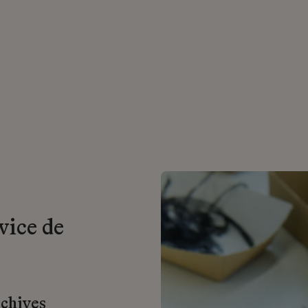
vice de
rchives