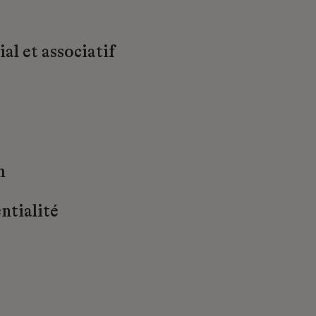
al et associatif
m
ntialité