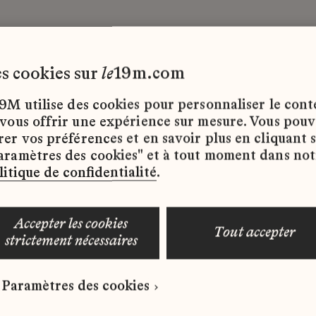
les cookies sur
le
19m.com
9M utilise des cookies pour personnaliser le con
 vous offrir une expérience sur mesure. Vous pou
rer vos préférences et en savoir plus en cliquant 
ffres d’emploi disponibles pour le moment.
aramètres des cookies" et à tout moment dans not
litique de confidentialité
.
accepter les cookies
tout accepter
strictement nécessaires
 qui correspond à votre profil ?
Paramètres des cookies
ure spontanée dès maintenant.