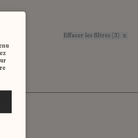
Effacer les filtres (3)
x
tenu
vez
sur
re