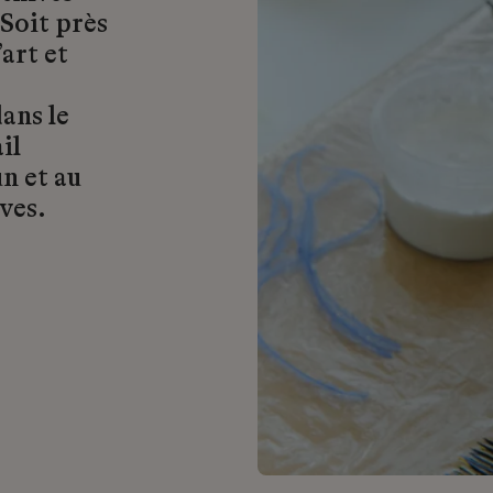
 Soit près
art et
ans le
il
n et au
ves.