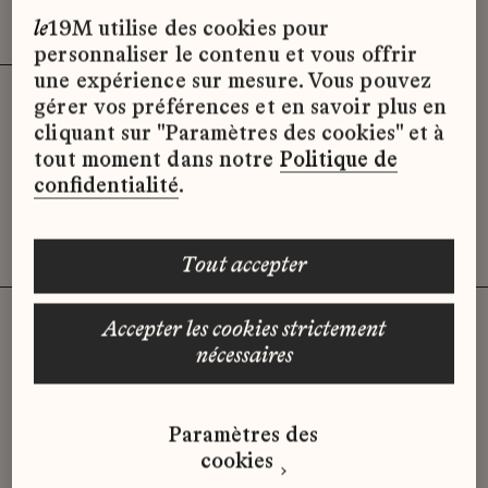
Effacer les filtres (3)
x
le
19M utilise des cookies pour
personnaliser le contenu et vous offrir
une expérience sur mesure. Vous pouvez
gérer vos préférences et en savoir plus en
Désolé, il semble qu’il n’y ait pas
cliquant sur "Paramètres des cookies" et à
d’offres d’emploi disponibles pour le
tout moment dans notre
Politique de
moment.
confidentialité
.
tout accepter
accepter les cookies strictement
nécessaires
Vous n'avez pas trouvé d'offre
qui correspond à votre profil ?
Paramètres des
Envoyez-nous votre candidature
cookies