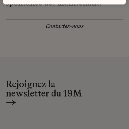
spontanée dès maintenant.
Contactez-nous
Rejoignez la
newsletter du 19M
→