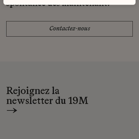
spontanée dès maintenant.
Contactez-nous
Rejoignez la
newsletter du 19M
→