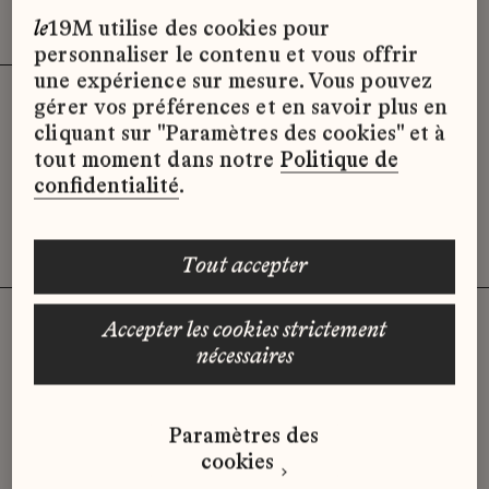
Effacer les filtres (3)
x
le
19M utilise des cookies pour
personnaliser le contenu et vous offrir
une expérience sur mesure. Vous pouvez
gérer vos préférences et en savoir plus en
Désolé, il semble qu’il n’y ait pas
cliquant sur "Paramètres des cookies" et à
d’offres d’emploi disponibles pour le
tout moment dans notre
Politique de
moment.
confidentialité
.
tout accepter
accepter les cookies strictement
nécessaires
Vous n'avez pas trouvé d'offre
qui correspond à votre profil ?
Paramètres des
Envoyez-nous votre candidature
cookies