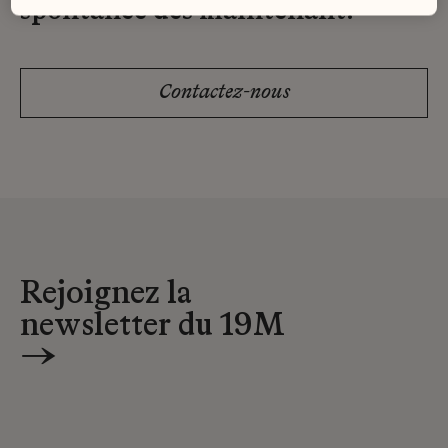
spontanée dès maintenant.
Contactez-nous
Rejoignez la
newsletter du 19M
→