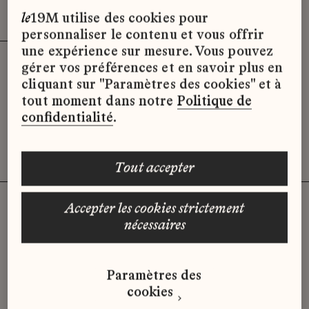
Effacer les filtres (3)
x
le
19M utilise des cookies pour
personnaliser le contenu et vous offrir
une expérience sur mesure. Vous pouvez
gérer vos préférences et en savoir plus en
Désolé, il semble qu’il n’y ait pas
cliquant sur "Paramètres des cookies" et à
d’offres d’emploi disponibles pour le
tout moment dans notre
Politique de
moment.
confidentialité
.
tout accepter
accepter les cookies strictement
nécessaires
Vous n'avez pas trouvé d'offre
qui correspond à votre profil ?
Paramètres des
Envoyez-nous votre candidature
cookies