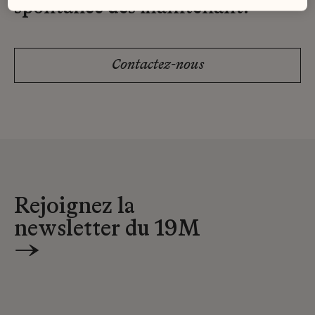
spontanée dès maintenant.
Contactez-nous
Rejoignez la
newsletter du 19M
→