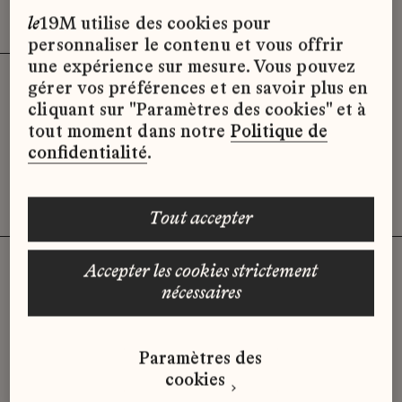
Effacer les filtres (3)
x
le
19M utilise des cookies pour
personnaliser le contenu et vous offrir
une expérience sur mesure. Vous pouvez
gérer vos préférences et en savoir plus en
Désolé, il semble qu’il n’y ait pas
cliquant sur "Paramètres des cookies" et à
d’offres d’emploi disponibles pour le
tout moment dans notre
Politique de
moment.
confidentialité
.
tout accepter
accepter les cookies strictement
nécessaires
Vous n'avez pas trouvé d'offre
qui correspond à votre profil ?
Paramètres des
Envoyez-nous votre candidature
cookies