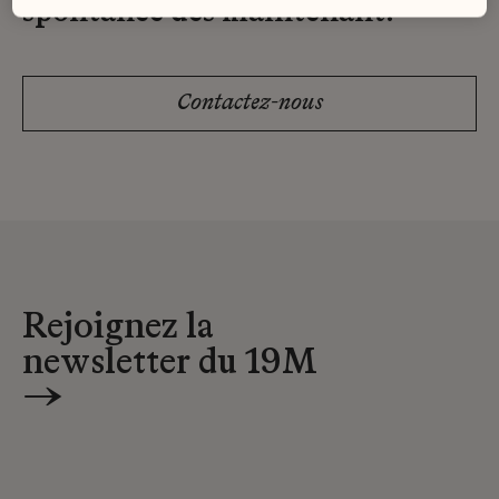
spontanée dès maintenant.
Contactez-nous
Rejoignez la
newsletter du 19M
→