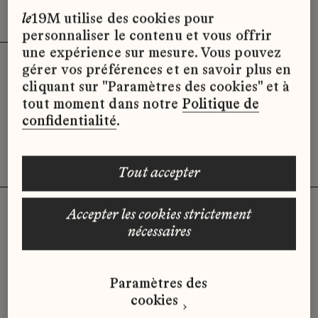
Effacer les filtres (3)
x
le
19M utilise des cookies pour
personnaliser le contenu et vous offrir
une expérience sur mesure. Vous pouvez
gérer vos préférences et en savoir plus en
Désolé, il semble qu’il n’y ait pas
cliquant sur "Paramètres des cookies" et à
d’offres d’emploi disponibles pour le
tout moment dans notre
Politique de
moment.
confidentialité
.
tout accepter
accepter les cookies strictement
nécessaires
Vous n'avez pas trouvé d'offre
qui correspond à votre profil ?
Paramètres des
Envoyez-nous votre candidature
cookies