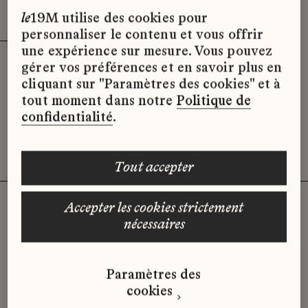
Effacer les filtres (3)
x
le
19M utilise des cookies pour
personnaliser le contenu et vous offrir
une expérience sur mesure. Vous pouvez
gérer vos préférences et en savoir plus en
Désolé, il semble qu’il n’y ait pas
cliquant sur "Paramètres des cookies" et à
d’offres d’emploi disponibles pour le
tout moment dans notre
Politique de
moment.
confidentialité
.
tout accepter
accepter les cookies strictement
nécessaires
Vous n'avez pas trouvé d'offre
qui correspond à votre profil ?
Paramètres des
Envoyez-nous votre candidature
cookies