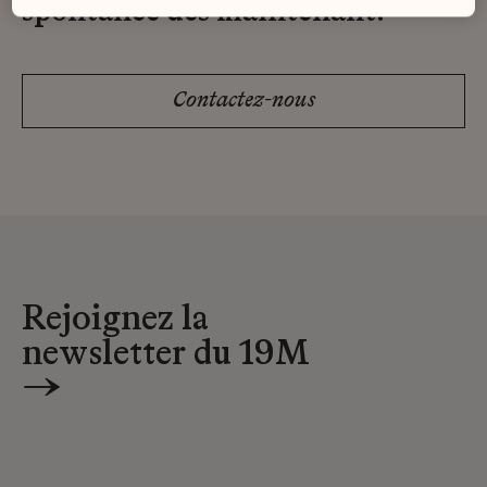
spontanée dès maintenant.
Contactez-nous
Rejoignez la
newsletter du 19M
→