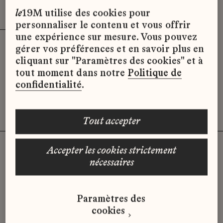
Effacer les filtres (3)
x
le
19M utilise des cookies pour
personnaliser le contenu et vous offrir
une expérience sur mesure. Vous pouvez
gérer vos préférences et en savoir plus en
Désolé, il semble qu’il n’y ait pas
cliquant sur "Paramètres des cookies" et à
d’offres d’emploi disponibles pour le
tout moment dans notre
Politique de
moment.
confidentialité
.
tout accepter
accepter les cookies strictement
nécessaires
Vous n'avez pas trouvé d'offre
qui correspond à votre profil ?
Paramètres des
Envoyez-nous votre candidature
cookies