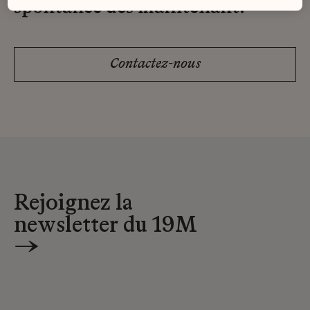
spontanée dès maintenant.
Contactez-nous
Rejoignez la
newsletter du 19M
→