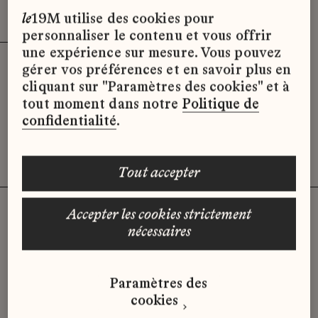
Effacer les filtres (3)
x
le
19M utilise des cookies pour
personnaliser le contenu et vous offrir
une expérience sur mesure. Vous pouvez
gérer vos préférences et en savoir plus en
Désolé, il semble qu’il n’y ait pas
cliquant sur "Paramètres des cookies" et à
d’offres d’emploi disponibles pour le
tout moment dans notre
Politique de
moment.
confidentialité
.
tout accepter
accepter les cookies strictement
nécessaires
Vous n'avez pas trouvé d'offre
qui correspond à votre profil ?
Paramètres des
Envoyez-nous votre candidature
cookies