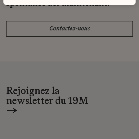
spontanée dès maintenant.
Contactez-nous
Rejoignez la
newsletter du 19M
→