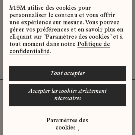
Effacer les filtres (2)
x
le
19M utilise des cookies pour
personnaliser le contenu et vous offrir
une expérience sur mesure. Vous pouvez
gérer vos préférences et en savoir plus en
Désolé, il semble qu’il n’y ait pas
cliquant sur "Paramètres des cookies" et à
d’offres d’emploi disponibles pour le
tout moment dans notre
Politique de
moment.
confidentialité
.
tout accepter
accepter les cookies strictement
nécessaires
Vous n'avez pas trouvé d'offre
qui correspond à votre profil ?
Paramètres des
Envoyez-nous votre candidature
cookies