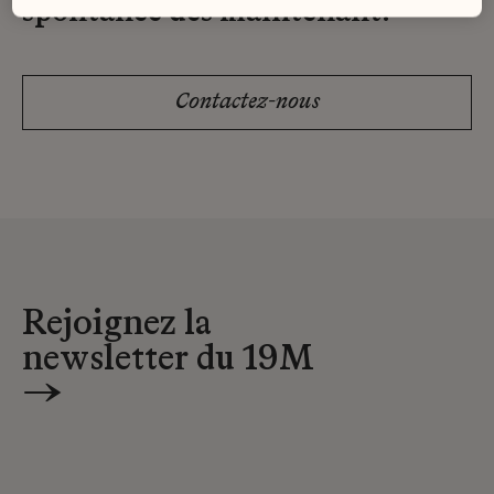
spontanée dès maintenant.
Contactez-nous
Rejoignez la
newsletter du 19M
→