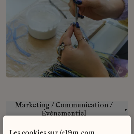
Marketing / Communication /
Événementiel
Lemarié
Stage
les cookies sur
le
19m.com