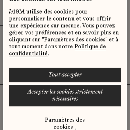
Effacer les filtres (3)
x
le
19M utilise des cookies pour
personnaliser le contenu et vous offrir
une expérience sur mesure. Vous pouvez
gérer vos préférences et en savoir plus en
cliquant sur "Paramètres des cookies" et à
Désolé, il semble qu’il n’y ait pas
tout moment dans notre
Politique de
d’offres d’emploi disponibles pour le
confidentialité
.
moment.
tout accepter
accepter les cookies strictement
nécessaires
Vous n'avez pas trouvé d'offre
Paramètres des
qui correspond à votre profil ?
cookies