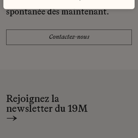
Envoyez-nous votre candidature
spontanée dès maintenant.
Contactez-nous
Rejoignez la
newsletter du 19M
→