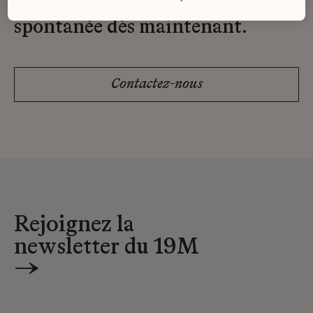
Envoyez-nous votre candidature
spontanée dès maintenant.
Contactez-nous
Rejoignez la
newsletter du 19M
→