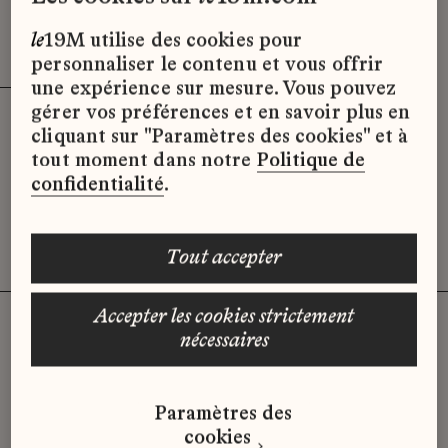
Effacer les filtres (2)
x
le
19M utilise des cookies pour
personnaliser le contenu et vous offrir
une expérience sur mesure. Vous pouvez
gérer vos préférences et en savoir plus en
cliquant sur "Paramètres des cookies" et à
Désolé, il semble qu’il n’y ait pas
tout moment dans notre
Politique de
d’offres d’emploi disponibles pour le
confidentialité
.
moment.
tout accepter
accepter les cookies strictement
nécessaires
Vous n'avez pas trouvé d'offre
Paramètres des
qui correspond à votre profil ?
cookies