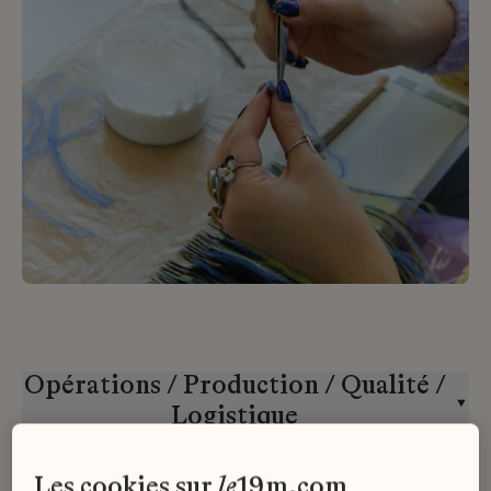
Opérations / Production / Qualité /
Logistique
Toutes les maisons
Stage
les cookies sur
le
19m.com