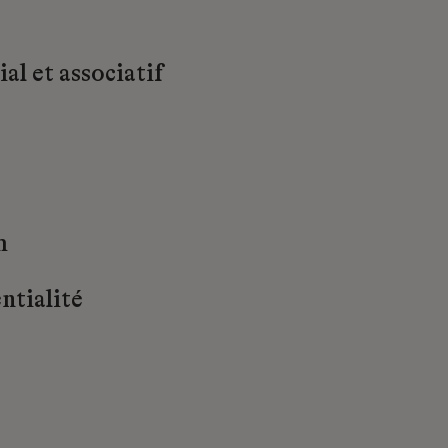
al et associatif
m
ntialité