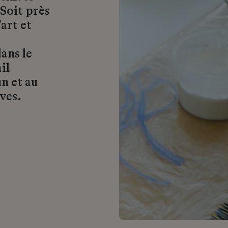
 Soit près
art et
ans le
il
n et au
ves.