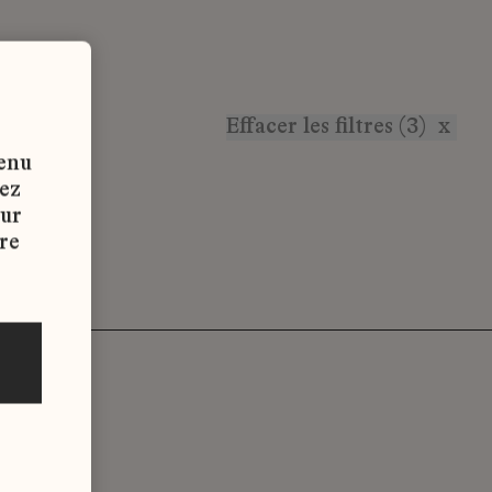
Effacer les filtres (3)
x
tenu
vez
sur
re