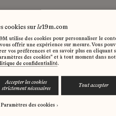
les cookies sur
le
19m.com
9M utilise des cookies pour personnaliser le con
 vous offrir une expérience sur mesure. Vous pou
rer vos préférences et en savoir plus en cliquant 
ffres d’emploi disponibles pour le moment.
aramètres des cookies" et à tout moment dans not
litique de confidentialité
.
accepter les cookies
tout accepter
strictement nécessaires
 qui correspond à votre profil ?
Paramètres des cookies
ure spontanée dès maintenant.