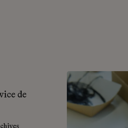
vice de
rchives