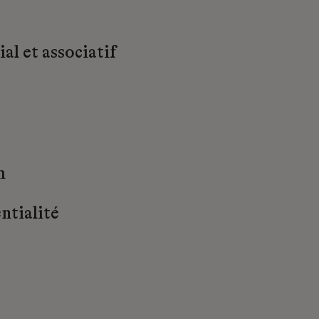
al et associatif
m
ntialité