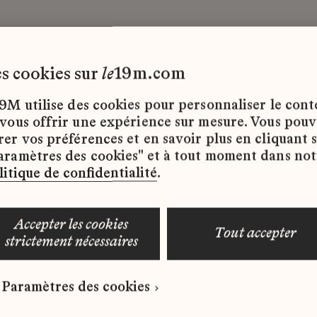
les cookies sur
le
19m.com
e
9M utilise des cookies pour personnaliser le con
 vous offrir une expérience sur mesure. Vous pou
rer vos préférences et en savoir plus en cliquant 
ffres d’emploi disponibles pour le moment.
aramètres des cookies" et à tout moment dans not
litique de confidentialité
.
accepter les cookies
tout accepter
strictement nécessaires
 qui correspond à votre profil ?
Paramètres des cookies
ure spontanée dès maintenant.