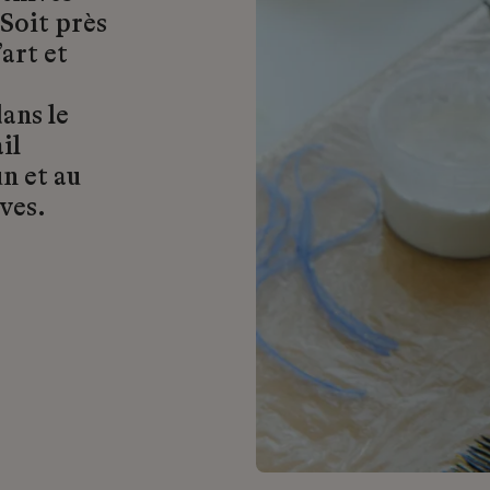
 Soit près
art et
ans le
il
n et au
ves.