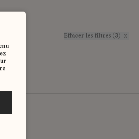
Effacer les filtres (3)
x
tenu
vez
sur
re