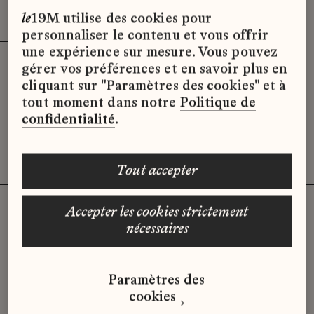
Effacer les filtres (3)
x
le
19M utilise des cookies pour
personnaliser le contenu et vous offrir
une expérience sur mesure. Vous pouvez
gérer vos préférences et en savoir plus en
Désolé, il semble qu’il n’y ait pas
cliquant sur "Paramètres des cookies" et à
d’offres d’emploi disponibles pour le
tout moment dans notre
Politique de
moment.
confidentialité
.
tout accepter
accepter les cookies strictement
nécessaires
Vous n'avez pas trouvé d'offre
qui correspond à votre profil ?
Paramètres des
Envoyez-nous votre candidature
cookies