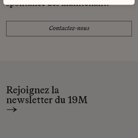
spontanée dès maintenant.
Contactez-nous
Rejoignez la
newsletter du 19M
→