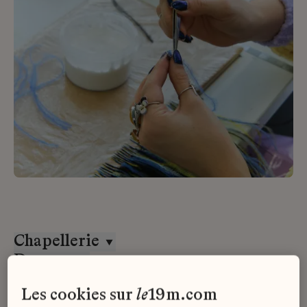
Chapellerie
Desrues
Stage
les cookies sur
le
19m.com