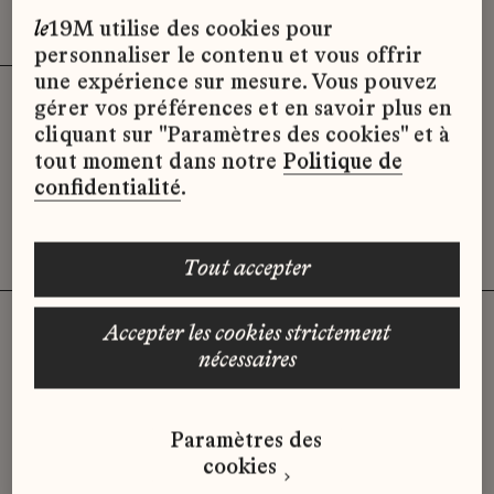
Effacer les filtres (3)
x
le
19M utilise des cookies pour
personnaliser le contenu et vous offrir
une expérience sur mesure. Vous pouvez
gérer vos préférences et en savoir plus en
Désolé, il semble qu’il n’y ait pas
cliquant sur "Paramètres des cookies" et à
d’offres d’emploi disponibles pour le
tout moment dans notre
Politique de
moment.
confidentialité
.
tout accepter
accepter les cookies strictement
nécessaires
Vous n'avez pas trouvé d'offre
qui correspond à votre profil ?
Paramètres des
Envoyez-nous votre candidature
cookies