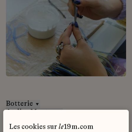
Botterie
Atelier Montex
Stage
les cookies sur
le
19m.com