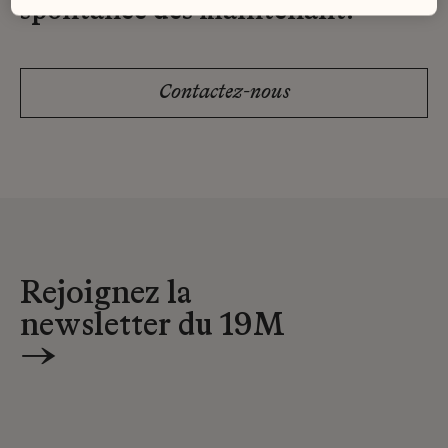
spontanée dès maintenant.
Contactez-nous
Rejoignez la
newsletter du 19M
→