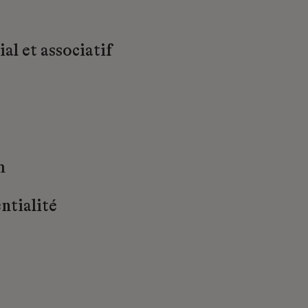
al et associatif
m
ntialité