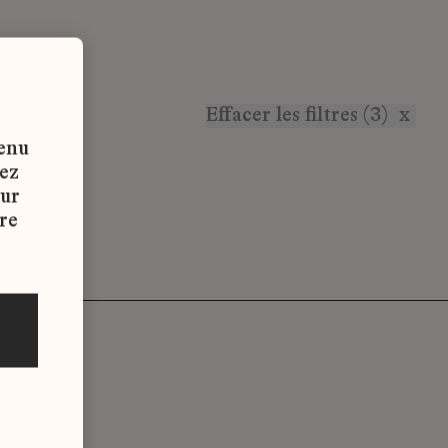
Effacer les filtres (3)
x
tenu
vez
sur
re