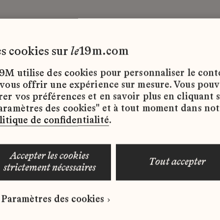
les cookies sur
le
19m.com
9M utilise des cookies pour personnaliser le con
 vous offrir une expérience sur mesure. Vous pou
rer vos préférences et en savoir plus en cliquant 
ffres d’emploi disponibles pour le moment.
aramètres des cookies" et à tout moment dans not
litique de confidentialité
.
accepter les cookies
tout accepter
strictement nécessaires
 qui correspond à votre profil ?
Paramètres des cookies
ure spontanée dès maintenant.