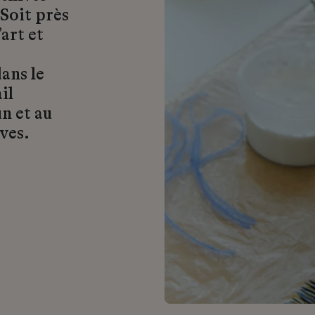
 Soit près
art et
ans le
il
n et au
ves.