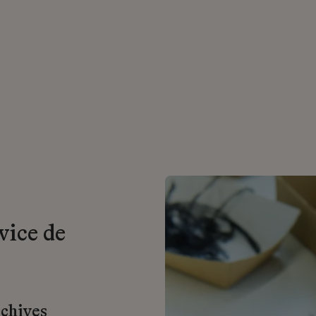
vice de
rchives