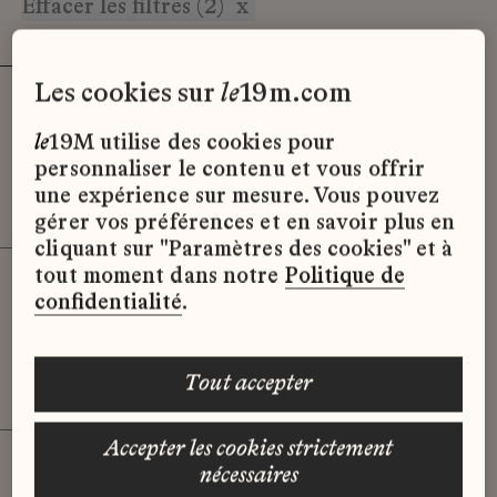
Effacer les filtres (2)
x
les cookies sur
le
19m.com
Stage - Assistant.e Patrimoine
Atelier Montex
le
19M utilise des cookies pour
personnaliser le contenu et vous offrir
19M - Paris
une expérience sur mesure. Vous pouvez
Stage
gérer vos préférences et en savoir plus en
cliquant sur "Paramètres des cookies" et à
tout moment dans notre
Politique de
Assistant(e) Patrimoine
confidentialité
.
Desrues
Plailly (60)
tout accepter
Stage
accepter les cookies strictement
nécessaires