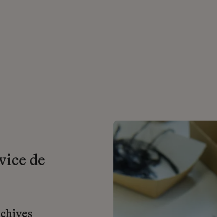
vice de
rchives