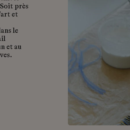
 Soit près
art et
ans le
il
n et au
ves.