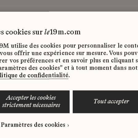
les cookies sur
le
19m.com
9M utilise des cookies pour personnaliser le con
 vous offrir une expérience sur mesure. Vous pou
rer vos préférences et en savoir plus en cliquant 
ffres d’emploi disponibles pour le moment.
aramètres des cookies" et à tout moment dans not
litique de confidentialité
.
accepter les cookies
tout accepter
strictement nécessaires
 qui correspond à votre profil ?
Paramètres des cookies
ure spontanée dès maintenant.