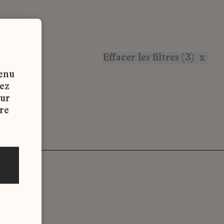
Effacer les filtres (3)
x
tenu
vez
sur
re