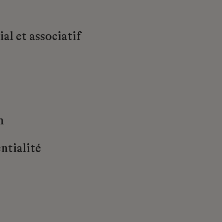
al et associatif
m
ntialité