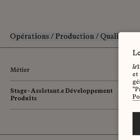
Opérations / Production / Qualité / L
le
1
Métier
et
gé
"P
Stage - Assistant.e Développement
Po
Produits