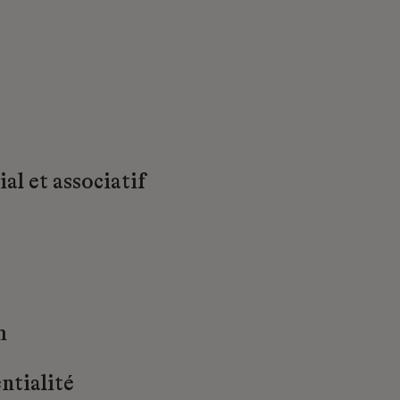
al et associatif
m
ntialité