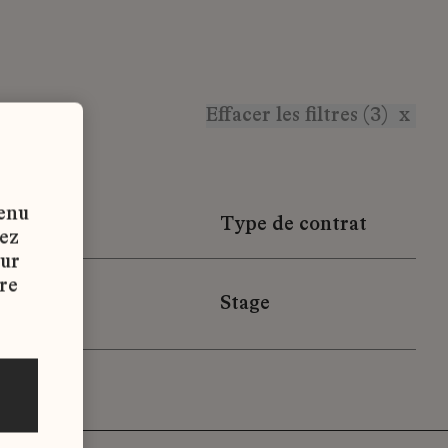
Effacer les filtres (3)
x
tenu
n
Type de contrat
vez
sur
re
Stage