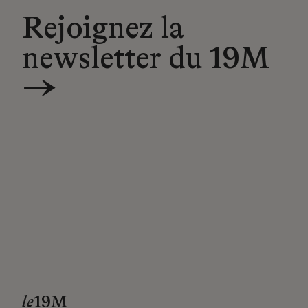
Rejoignez la
newsletter du 19M
→
le
19M