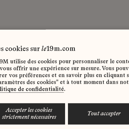
ogistique
Lesage
Stage
les cookies sur
le
19m.com
9M utilise des cookies pour personnaliser le con
Maison
Localisatio
 vous offrir une expérience sur mesure. Vous pou
rer vos préférences et en savoir plus en cliquant 
aramètres des cookies" et à tout moment dans not
Lesage
19M - Paris
litique de confidentialité
.
accepter les cookies
tout accepter
strictement nécessaires