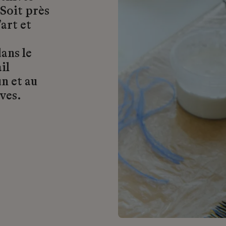
 Soit près
art et
ans le
il
n et au
ves.