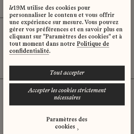
Effacer les filtres (3)
x
le
19M utilise des cookies pour
personnaliser le contenu et vous offrir
une expérience sur mesure. Vous pouvez
gérer vos préférences et en savoir plus en
Désolé, il semble qu’il n’y ait pas
cliquant sur "Paramètres des cookies" et à
d’offres d’emploi disponibles pour le
tout moment dans notre
Politique de
moment.
confidentialité
.
tout accepter
accepter les cookies strictement
nécessaires
Vous n'avez pas trouvé d'offre
qui correspond à votre profil ?
Paramètres des
Envoyez-nous votre candidature
cookies