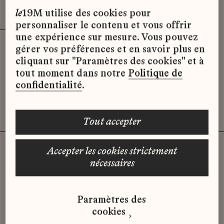
Effacer les filtres (3)
x
le
19M utilise des cookies pour
personnaliser le contenu et vous offrir
une expérience sur mesure. Vous pouvez
gérer vos préférences et en savoir plus en
Désolé, il semble qu’il n’y ait pas
cliquant sur "Paramètres des cookies" et à
d’offres d’emploi disponibles pour le
tout moment dans notre
Politique de
moment.
confidentialité
.
tout accepter
accepter les cookies strictement
nécessaires
Vous n'avez pas trouvé d'offre
qui correspond à votre profil ?
Paramètres des
Envoyez-nous votre candidature
cookies