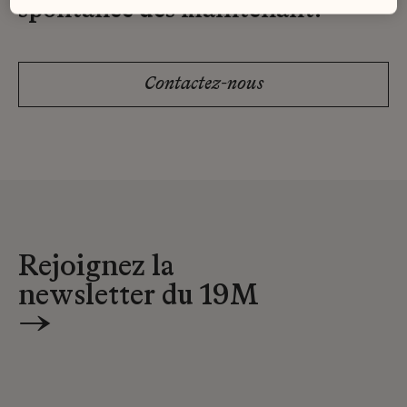
spontanée dès maintenant.
Contactez-nous
Rejoignez la
newsletter du 19M
→