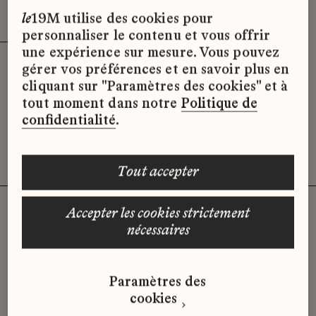
Effacer les filtres (3)
x
le
19M utilise des cookies pour
personnaliser le contenu et vous offrir
une expérience sur mesure. Vous pouvez
gérer vos préférences et en savoir plus en
Désolé, il semble qu’il n’y ait pas
cliquant sur "Paramètres des cookies" et à
d’offres d’emploi disponibles pour le
tout moment dans notre
Politique de
moment.
confidentialité
.
tout accepter
accepter les cookies strictement
nécessaires
Vous n'avez pas trouvé d'offre
qui correspond à votre profil ?
Paramètres des
Envoyez-nous votre candidature
cookies