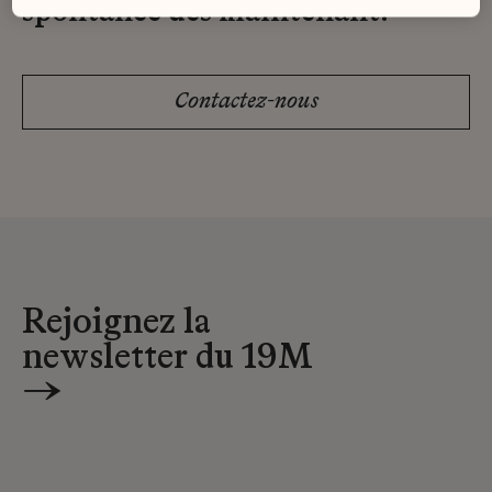
spontanée dès maintenant.
Contactez-nous
Rejoignez la
newsletter du 19M
→