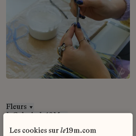
Fleurs
la
Galerie
du
19M
Stage
les cookies sur
le
19m.com