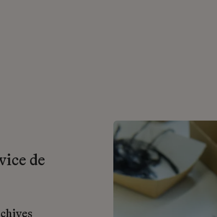
vice de
rchives