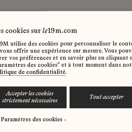
les cookies sur
le
19m.com
9M utilise des cookies pour personnaliser le con
 vous offrir une expérience sur mesure. Vous pou
rer vos préférences et en savoir plus en cliquant 
ffres d’emploi disponibles pour le moment.
aramètres des cookies" et à tout moment dans not
litique de confidentialité
.
accepter les cookies
tout accepter
strictement nécessaires
 qui correspond à votre profil ?
Paramètres des cookies
ure spontanée dès maintenant.