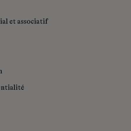
al et associatif
m
ntialité