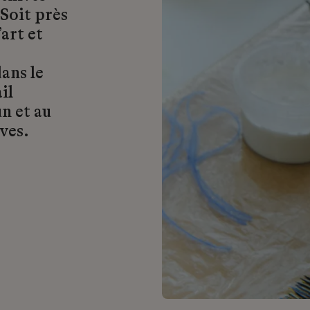
 Soit près
art et
ans le
il
n et au
ves.