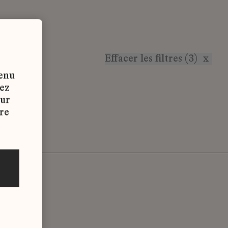
Effacer les filtres (3)
x
tenu
vez
sur
re