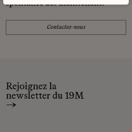
spontanée dès maintenant.
Contactez-nous
Rejoignez la
newsletter du 19M
→