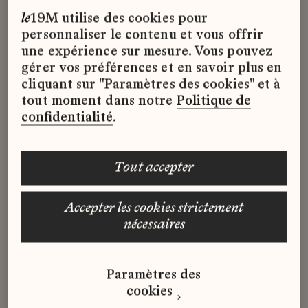
Effacer les filtres (3)
x
le
19M utilise des cookies pour
personnaliser le contenu et vous offrir
une expérience sur mesure. Vous pouvez
gérer vos préférences et en savoir plus en
Désolé, il semble qu’il n’y ait pas
cliquant sur "Paramètres des cookies" et à
d’offres d’emploi disponibles pour le
tout moment dans notre
Politique de
moment.
confidentialité
.
tout accepter
accepter les cookies strictement
nécessaires
Vous n'avez pas trouvé d'offre
qui correspond à votre profil ?
Paramètres des
Envoyez-nous votre candidature
cookies