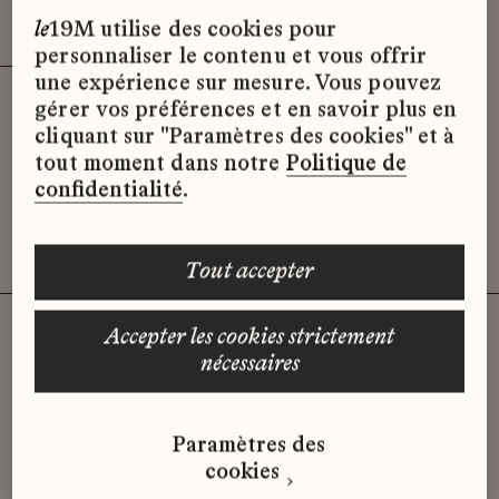
Effacer les filtres (3)
x
le
19M utilise des cookies pour
personnaliser le contenu et vous offrir
une expérience sur mesure. Vous pouvez
gérer vos préférences et en savoir plus en
Désolé, il semble qu’il n’y ait pas
cliquant sur "Paramètres des cookies" et à
d’offres d’emploi disponibles pour le
tout moment dans notre
Politique de
moment.
confidentialité
.
tout accepter
accepter les cookies strictement
nécessaires
Vous n'avez pas trouvé d'offre
qui correspond à votre profil ?
Paramètres des
Envoyez-nous votre candidature
cookies