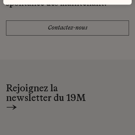
spontanée dès maintenant.
Contactez-nous
Rejoignez la
newsletter du 19M
→