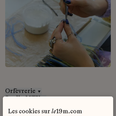
Orfèvrerie
Studio MTX
CDI
les cookies sur
le
19m.com