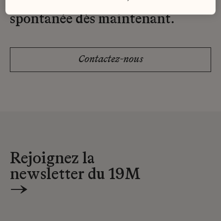
Envoyez-nous votre candidature
spontanée dès maintenant.
Contactez-nous
Rejoignez la
newsletter du 19M
→