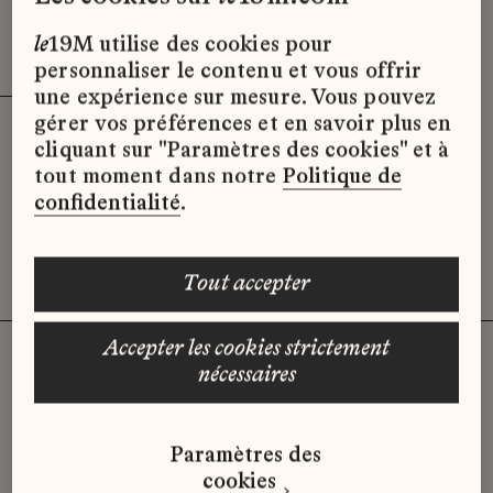
Effacer les filtres (3)
x
le
19M utilise des cookies pour
personnaliser le contenu et vous offrir
une expérience sur mesure. Vous pouvez
gérer vos préférences et en savoir plus en
cliquant sur "Paramètres des cookies" et à
Désolé, il semble qu’il n’y ait pas
tout moment dans notre
Politique de
d’offres d’emploi disponibles pour le
confidentialité
.
moment.
tout accepter
accepter les cookies strictement
nécessaires
Vous n'avez pas trouvé d'offre
Paramètres des
qui correspond à votre profil ?
cookies