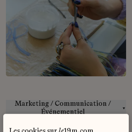
Marketing / Communication /
Événementiel
Massaro
CDI
les cookies sur
le
19m.com