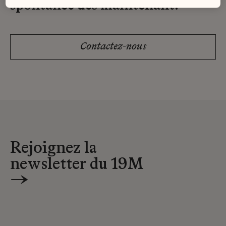
spontanée dès maintenant.
Contactez-nous
Rejoignez la
newsletter du 19M
→