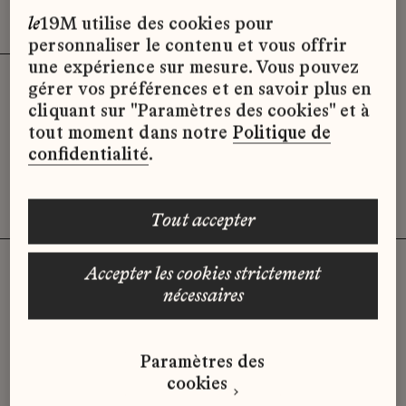
Effacer les filtres (3)
x
le
19M utilise des cookies pour
personnaliser le contenu et vous offrir
une expérience sur mesure. Vous pouvez
gérer vos préférences et en savoir plus en
Désolé, il semble qu’il n’y ait pas
cliquant sur "Paramètres des cookies" et à
d’offres d’emploi disponibles pour le
tout moment dans notre
Politique de
moment.
confidentialité
.
tout accepter
accepter les cookies strictement
nécessaires
Vous n'avez pas trouvé d'offre
qui correspond à votre profil ?
Paramètres des
Envoyez-nous votre candidature
cookies