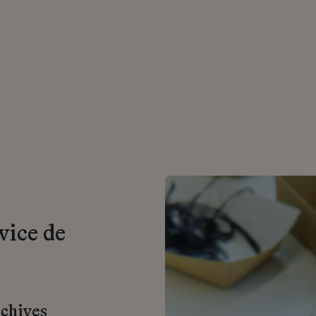
vice de
rchives