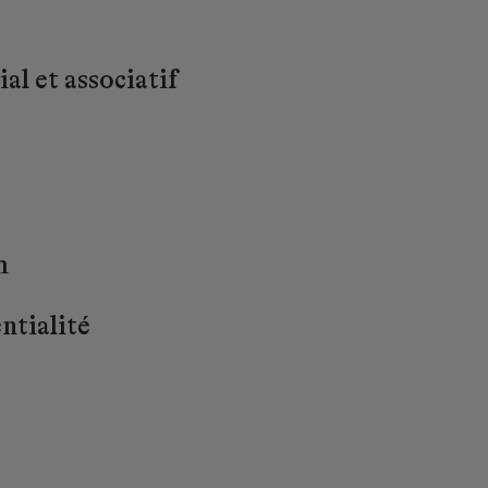
al et associatif
m
ntialité