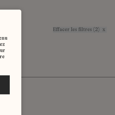
Effacer les filtres (2)
x
tenu
vez
sur
re