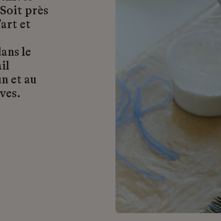
 Soit près
art et
ans le
il
n et au
ves.