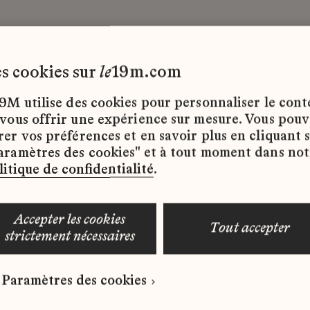
les cookies sur
le
19m.com
I
9M utilise des cookies pour personnaliser le con
 vous offrir une expérience sur mesure. Vous pou
rer vos préférences et en savoir plus en cliquant 
ffres d’emploi disponibles pour le moment.
aramètres des cookies" et à tout moment dans not
litique de confidentialité
.
accepter les cookies
tout accepter
strictement nécessaires
 qui correspond à votre profil ?
Paramètres des cookies
ure spontanée dès maintenant.