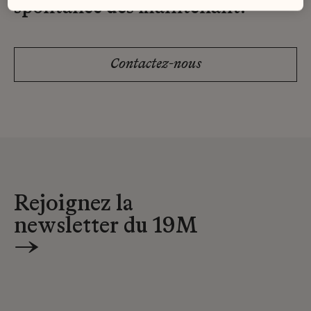
spontanée dès maintenant.
Contactez-nous
Rejoignez la
newsletter du 19M
→