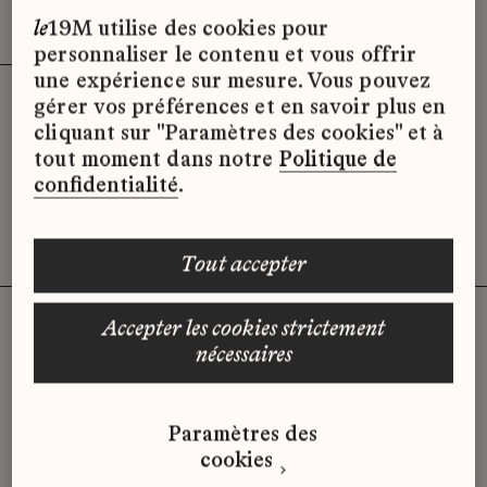
Effacer les filtres (3)
x
le
19M utilise des cookies pour
personnaliser le contenu et vous offrir
une expérience sur mesure. Vous pouvez
gérer vos préférences et en savoir plus en
Désolé, il semble qu’il n’y ait pas
cliquant sur "Paramètres des cookies" et à
d’offres d’emploi disponibles pour le
tout moment dans notre
Politique de
moment.
confidentialité
.
tout accepter
accepter les cookies strictement
nécessaires
Vous n'avez pas trouvé d'offre
qui correspond à votre profil ?
Paramètres des
Envoyez-nous votre candidature
cookies