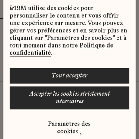
Effacer les filtres (3)
x
le
19M utilise des cookies pour
personnaliser le contenu et vous offrir
une expérience sur mesure. Vous pouvez
gérer vos préférences et en savoir plus en
Désolé, il semble qu’il n’y ait pas
cliquant sur "Paramètres des cookies" et à
d’offres d’emploi disponibles pour le
tout moment dans notre
Politique de
moment.
confidentialité
.
tout accepter
accepter les cookies strictement
nécessaires
Vous n'avez pas trouvé d'offre
qui correspond à votre profil ?
Paramètres des
Envoyez-nous votre candidature
cookies