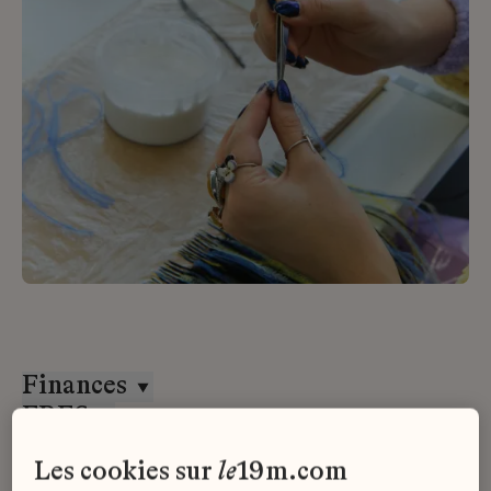
Finances
ERES
CDI
les cookies sur
le
19m.com