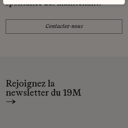
spontanée dès maintenant.
Contactez-nous
Rejoignez la
newsletter du 19M
→