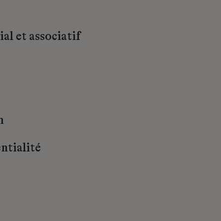
al et associatif
m
ntialité