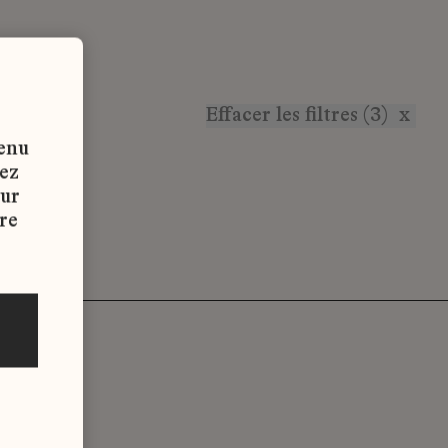
Effacer les filtres (3)
x
tenu
vez
sur
re