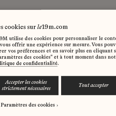
les cookies sur
le
19m.com
9M utilise des cookies pour personnaliser le con
 vous offrir une expérience sur mesure. Vous pou
rer vos préférences et en savoir plus en cliquant 
ffres d’emploi disponibles pour le moment.
aramètres des cookies" et à tout moment dans not
litique de confidentialité
.
accepter les cookies
tout accepter
strictement nécessaires
 qui correspond à votre profil ?
Paramètres des cookies
ure spontanée dès maintenant.