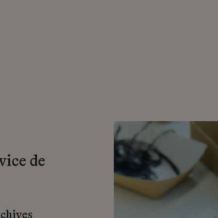
vice de
rchives