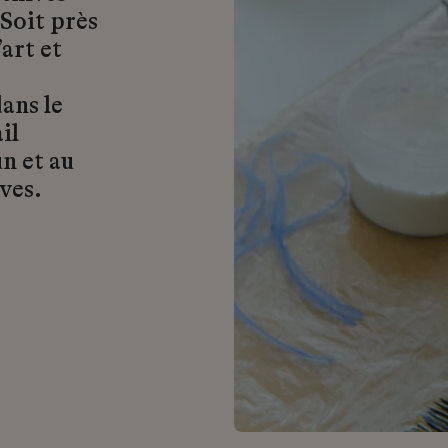
 Soit près
art et
ans le
il
n et au
ves.