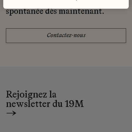
Envoyez-nous votre candidature
spontanée dès maintenant.
Contactez-nous
Rejoignez la
newsletter du 19M
→