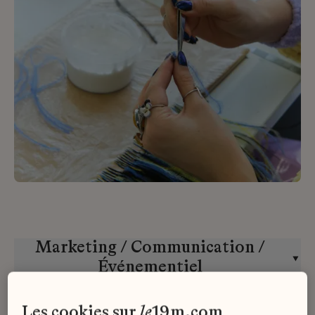
Marketing / Communication /
Événementiel
Desrues
CDI
les cookies sur
le
19m.com