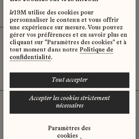
Effacer les filtres (3)
x
le
19M utilise des cookies pour
personnaliser le contenu et vous offrir
une expérience sur mesure. Vous pouvez
gérer vos préférences et en savoir plus en
cliquant sur "Paramètres des cookies" et à
Désolé, il semble qu’il n’y ait pas
tout moment dans notre
Politique de
d’offres d’emploi disponibles pour le
confidentialité
.
moment.
tout accepter
accepter les cookies strictement
nécessaires
Vous n'avez pas trouvé d'offre
Paramètres des
qui correspond à votre profil ?
cookies