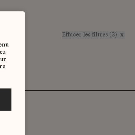
Effacer les filtres (3)
x
tenu
vez
sur
re