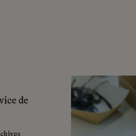
vice de
rchives