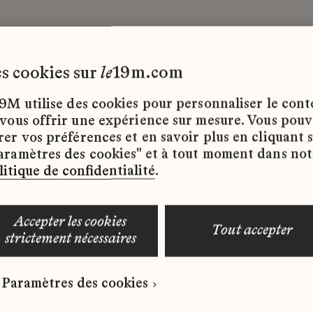
les cookies sur
le
19m.com
x
CDI
9M utilise des cookies pour personnaliser le con
 vous offrir une expérience sur mesure. Vous pou
rer vos préférences et en savoir plus en cliquant 
ffres d’emploi disponibles pour le moment.
aramètres des cookies" et à tout moment dans not
litique de confidentialité
.
accepter les cookies
tout accepter
strictement nécessaires
 qui correspond à votre profil ?
Paramètres des cookies
ure spontanée dès maintenant.