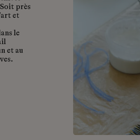
 Soit près
art et
ans le
il
n et au
ves.