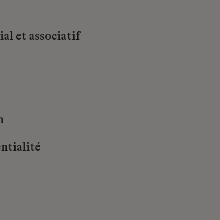
al et associatif
m
ntialité