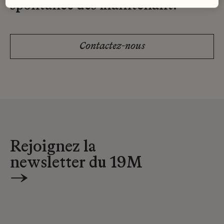
spontanée dès maintenant.
Contactez-nous
Rejoignez la
newsletter du 19M
→