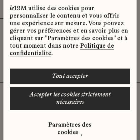
Effacer les filtres (3)
x
le
19M utilise des cookies pour
personnaliser le contenu et vous offrir
une expérience sur mesure. Vous pouvez
gérer vos préférences et en savoir plus en
Désolé, il semble qu’il n’y ait pas
cliquant sur "Paramètres des cookies" et à
d’offres d’emploi disponibles pour le
tout moment dans notre
Politique de
moment.
confidentialité
.
tout accepter
accepter les cookies strictement
nécessaires
Vous n'avez pas trouvé d'offre
qui correspond à votre profil ?
Paramètres des
Envoyez-nous votre candidature
cookies