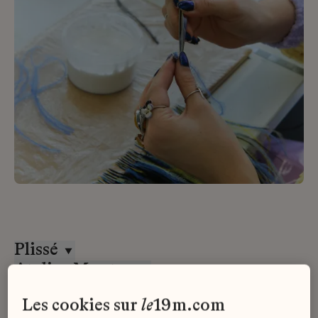
Plissé
Atelier Montex
CDI
les cookies sur
le
19m.com