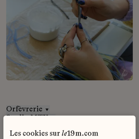
Orfèvrerie
Studio MTX
CDI
les cookies sur
le
19m.com