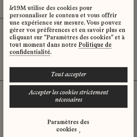
Effacer les filtres (3)
x
le
19M utilise des cookies pour
personnaliser le contenu et vous offrir
une expérience sur mesure. Vous pouvez
gérer vos préférences et en savoir plus en
Désolé, il semble qu’il n’y ait pas
cliquant sur "Paramètres des cookies" et à
d’offres d’emploi disponibles pour le
tout moment dans notre
Politique de
moment.
confidentialité
.
tout accepter
accepter les cookies strictement
nécessaires
Vous n'avez pas trouvé d'offre
qui correspond à votre profil ?
Paramètres des
Envoyez-nous votre candidature
cookies