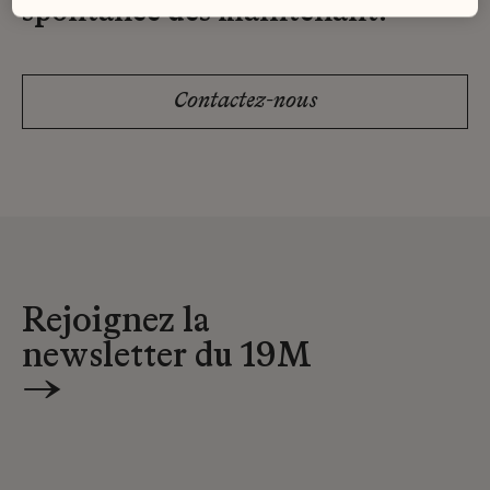
spontanée dès maintenant.
Contactez-nous
Rejoignez la
newsletter du 19M
→