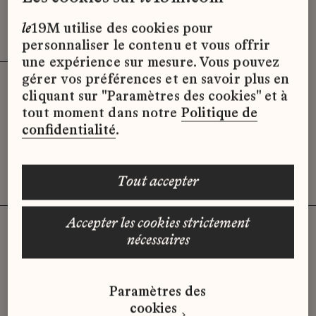
Effacer les filtres (3)
x
le
19M utilise des cookies pour
personnaliser le contenu et vous offrir
une expérience sur mesure. Vous pouvez
gérer vos préférences et en savoir plus en
cliquant sur "Paramètres des cookies" et à
Désolé, il semble qu’il n’y ait pas
tout moment dans notre
Politique de
d’offres d’emploi disponibles pour le
confidentialité
.
moment.
tout accepter
accepter les cookies strictement
nécessaires
Vous n'avez pas trouvé d'offre
Paramètres des
qui correspond à votre profil ?
cookies