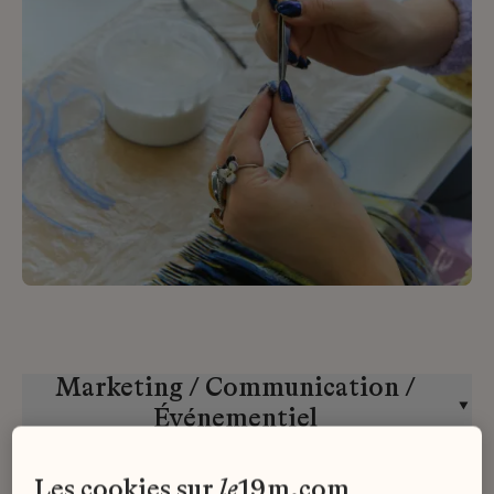
Marketing / Communication /
Événementiel
École Lesage
CDI
les cookies sur
le
19m.com