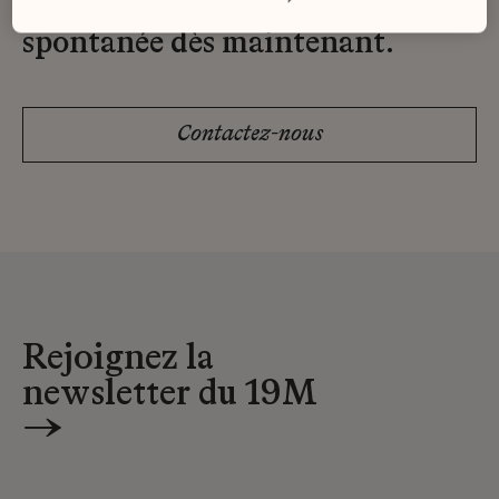
Envoyez-nous votre candidature
spontanée dès maintenant.
Contactez-nous
Rejoignez la
newsletter du 19M
→