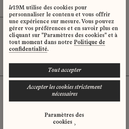
Effacer les filtres (3)
x
le
19M utilise des cookies pour
personnaliser le contenu et vous offrir
une expérience sur mesure. Vous pouvez
gérer vos préférences et en savoir plus en
Désolé, il semble qu’il n’y ait pas
cliquant sur "Paramètres des cookies" et à
d’offres d’emploi disponibles pour le
tout moment dans notre
Politique de
moment.
confidentialité
.
tout accepter
accepter les cookies strictement
nécessaires
Vous n'avez pas trouvé d'offre
qui correspond à votre profil ?
Paramètres des
Envoyez-nous votre candidature
cookies