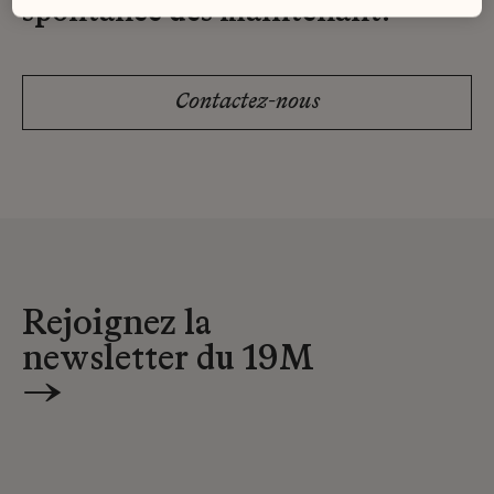
spontanée dès maintenant.
Contactez-nous
Rejoignez la
newsletter du 19M
→