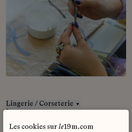
Lingerie / Corseterie
Lesage
CDI
les cookies sur
le
19m.com