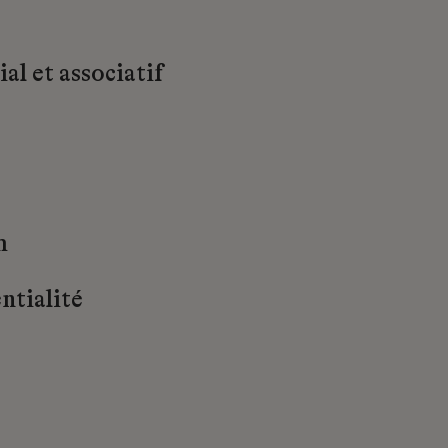
al et associatif
m
ntialité