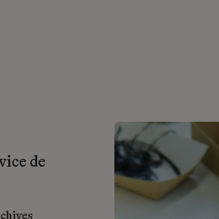
vice de
rchives