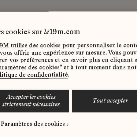
les cookies sur
le
19m.com
I
9M utilise des cookies pour personnaliser le con
 vous offrir une expérience sur mesure. Vous pou
rer vos préférences et en savoir plus en cliquant 
ffres d’emploi disponibles pour le moment.
aramètres des cookies" et à tout moment dans not
litique de confidentialité
.
accepter les cookies
tout accepter
strictement nécessaires
 qui correspond à votre profil ?
Paramètres des cookies
ure spontanée dès maintenant.