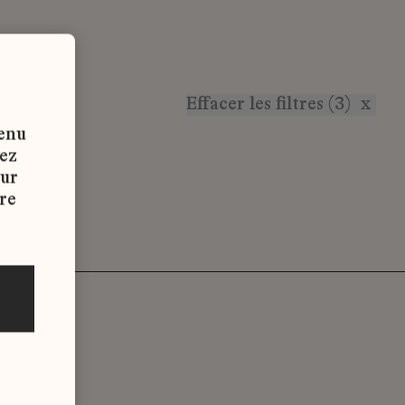
Effacer les filtres (3)
x
tenu
vez
sur
re