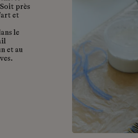
 Soit près
art et
ans le
il
n et au
ves.