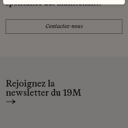
spontanée dès maintenant.
Contactez-nous
Rejoignez la
newsletter du 19M
→