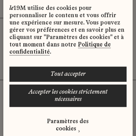
Effacer les filtres (2)
x
le
19M utilise des cookies pour
personnaliser le contenu et vous offrir
une expérience sur mesure. Vous pouvez
gérer vos préférences et en savoir plus en
Désolé, il semble qu’il n’y ait pas
cliquant sur "Paramètres des cookies" et à
d’offres d’emploi disponibles pour le
tout moment dans notre
Politique de
moment.
confidentialité
.
tout accepter
accepter les cookies strictement
nécessaires
Vous n'avez pas trouvé d'offre
qui correspond à votre profil ?
Paramètres des
Envoyez-nous votre candidature
cookies