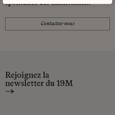
spontanée dès maintenant.
Contactez-nous
Rejoignez la
newsletter du 19M
→