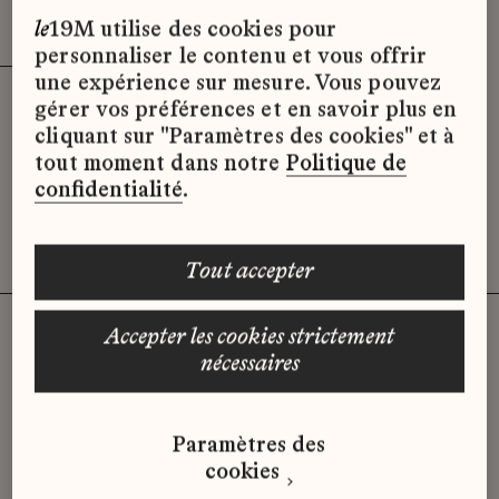
Effacer les filtres (3)
x
le
19M utilise des cookies pour
personnaliser le contenu et vous offrir
une expérience sur mesure. Vous pouvez
gérer vos préférences et en savoir plus en
Désolé, il semble qu’il n’y ait pas
cliquant sur "Paramètres des cookies" et à
d’offres d’emploi disponibles pour le
tout moment dans notre
Politique de
moment.
confidentialité
.
tout accepter
accepter les cookies strictement
nécessaires
Vous n'avez pas trouvé d'offre
qui correspond à votre profil ?
Paramètres des
Envoyez-nous votre candidature
cookies