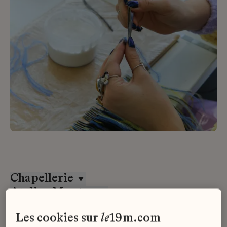
Chapellerie
Atelier Montex
CDI
les cookies sur
le
19m.com