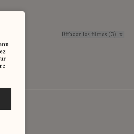
Effacer les filtres (3)
x
tenu
vez
sur
re