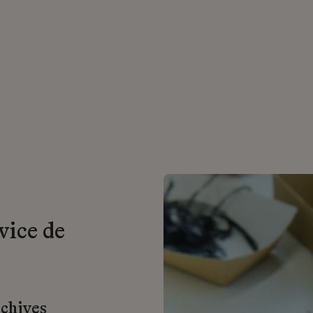
vice de
rchives