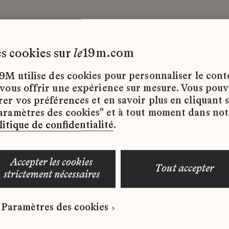
les cookies sur
le
19m.com
 MTX
CDD
9M utilise des cookies pour personnaliser le con
 vous offrir une expérience sur mesure. Vous pou
rer vos préférences et en savoir plus en cliquant 
ffres d’emploi disponibles pour le moment.
aramètres des cookies" et à tout moment dans not
litique de confidentialité
.
accepter les cookies
tout accepter
strictement nécessaires
 qui correspond à votre profil ?
Paramètres des cookies
ure spontanée dès maintenant.