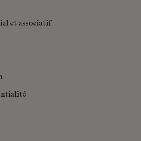
al et associatif
m
ntialité