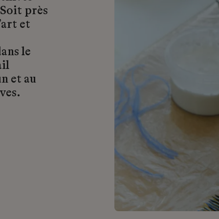
 Soit près
art et
ans le
il
n et au
ves.