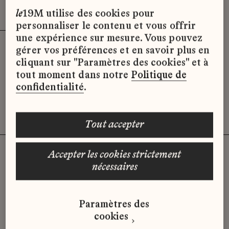
Effacer les filtres (3)
x
le
19M utilise des cookies pour
personnaliser le contenu et vous offrir
une expérience sur mesure. Vous pouvez
gérer vos préférences et en savoir plus en
Désolé, il semble qu’il n’y ait pas
cliquant sur "Paramètres des cookies" et à
d’offres d’emploi disponibles pour le
tout moment dans notre
Politique de
moment.
confidentialité
.
tout accepter
accepter les cookies strictement
nécessaires
Vous n'avez pas trouvé d'offre
qui correspond à votre profil ?
Paramètres des
Envoyez-nous votre candidature
cookies