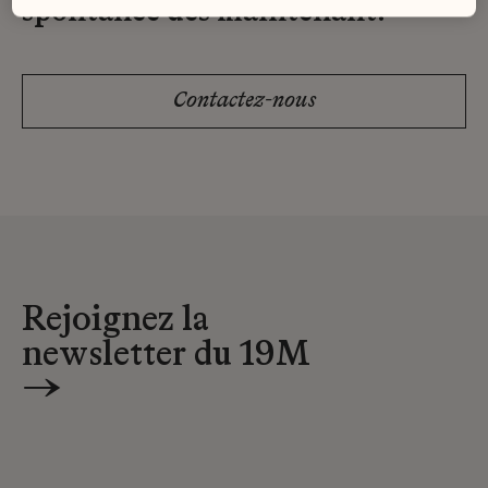
spontanée dès maintenant.
Contactez-nous
Rejoignez la
newsletter du 19M
→