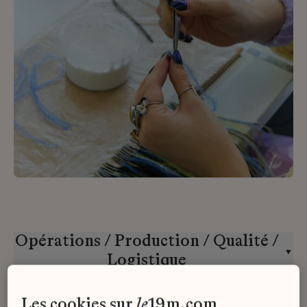
Opérations / Production / Qualité /
Logistique
Lesage Intérieurs
CDD
les cookies sur
le
19m.com