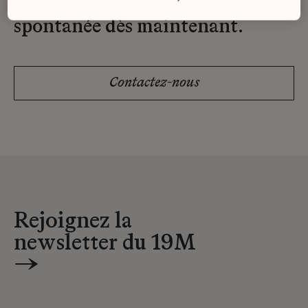
Envoyez-nous votre candidature
spontanée dès maintenant.
Contactez-nous
Rejoignez la
newsletter du 19M
→