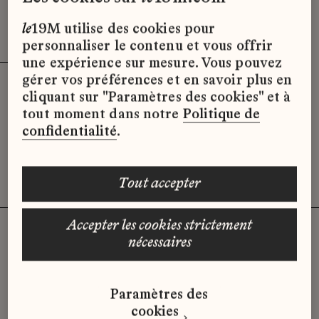
Effacer les filtres (3)
x
le
19M utilise des cookies pour
personnaliser le contenu et vous offrir
une expérience sur mesure. Vous pouvez
gérer vos préférences et en savoir plus en
cliquant sur "Paramètres des cookies" et à
Désolé, il semble qu’il n’y ait pas
tout moment dans notre
Politique de
d’offres d’emploi disponibles pour le
confidentialité
.
moment.
tout accepter
accepter les cookies strictement
nécessaires
Vous n'avez pas trouvé d'offre
Paramètres des
qui correspond à votre profil ?
cookies