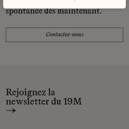
Envoyez-nous votre candidature
spontanée dès maintenant.
Contactez-nous
Rejoignez la
newsletter du 19M
→