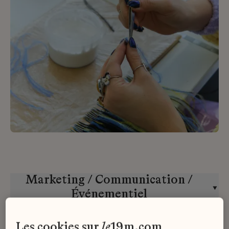
Marketing / Communication /
Événementiel
Lesage
CDD
les cookies sur
le
19m.com