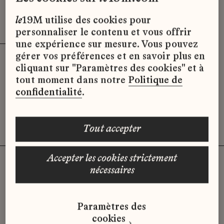
Effacer les filtres (3)
x
le
19M utilise des cookies pour
personnaliser le contenu et vous offrir
une expérience sur mesure. Vous pouvez
gérer vos préférences et en savoir plus en
cliquant sur "Paramètres des cookies" et à
Désolé, il semble qu’il n’y ait pas
tout moment dans notre
Politique de
d’offres d’emploi disponibles pour le
confidentialité
.
moment.
tout accepter
accepter les cookies strictement
nécessaires
Vous n'avez pas trouvé d'offre
Paramètres des
qui correspond à votre profil ?
cookies