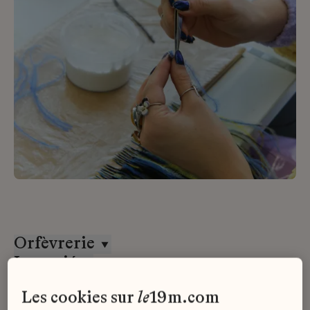
Orfèvrerie
Lemarié
CDD
les cookies sur
le
19m.com