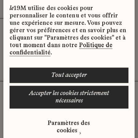
Effacer les filtres (3)
x
le
19M utilise des cookies pour
personnaliser le contenu et vous offrir
une expérience sur mesure. Vous pouvez
gérer vos préférences et en savoir plus en
Désolé, il semble qu’il n’y ait pas
cliquant sur "Paramètres des cookies" et à
d’offres d’emploi disponibles pour le
tout moment dans notre
Politique de
moment.
confidentialité
.
tout accepter
accepter les cookies strictement
nécessaires
Vous n'avez pas trouvé d'offre
qui correspond à votre profil ?
Paramètres des
Envoyez-nous votre candidature
cookies