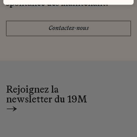
spontanée dès maintenant.
Contactez-nous
Rejoignez la
newsletter du 19M
→